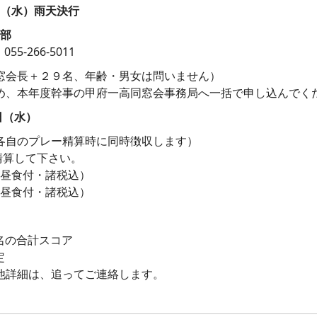
（水）雨天決行
部
5-266-5011
窓会長＋２９名、年齢・男女は問いません）
とめ、本年度幹事の甲府一高同窓会事務局へ一括で申し込んでく
日（水）
（各自のプレー精算時に同時徴収します）
清算して下さい。
（昼食付・諸税込）
（昼食付・諸税込）
名の合計スコア
位決定
他詳細は、追ってご連絡します。