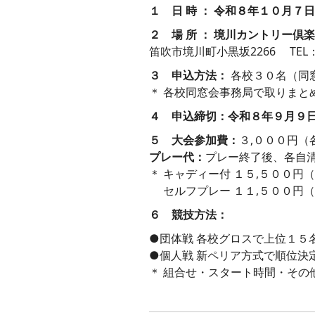
１ 日 時 ：
令和８年１０月７日
２ 場 所 ：
境川カントリー倶楽
笛吹市境川町小黒坂2266 TEL：05
３ 申込方法：
各校３０名（同
＊ 各校同窓会事務局で取りま
４ 申込締切：令和８年９月９
５ 大会参加費：
３,０００円
プレー代：
プレー終了後、各自
＊ キャディー付 １５,５００円
セルフプレー １１,５００円
６ 競技方法：
●団体戦 各校グロスで上位１５
●個人戦 新ペリア方式で順
＊ 組合せ・スタート時間・その