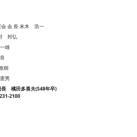
 会 長 末木 浩一
村 邦弘
 一雄
光良
 政樹
 憲男
 橘田多喜夫(S48年卒)
231-2100