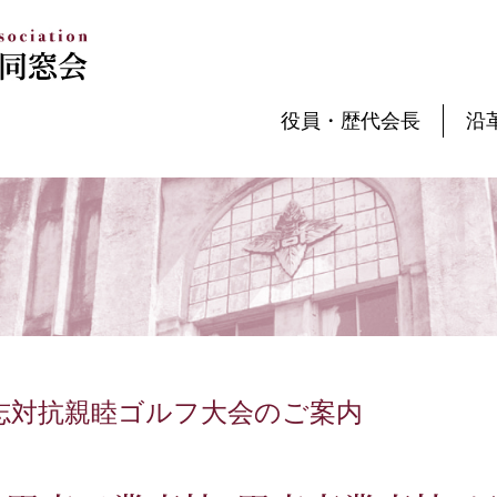
役員・歴代会長
沿
志対抗親睦ゴルフ大会のご案内